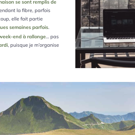
aison se sont remplis de
endant la fibre, parfois
p, elle fait partie
ques semaines parfois
.
week-end à rallonge
… pas
ardi
, puisque je m’organise