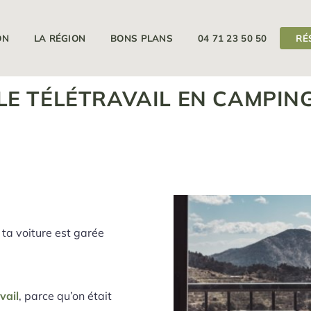
11/04/2026
18/09/2026
Votre camping est ouvert du
au
ON
LA RÉGION
BONS PLANS
04 71 23 50 50
RÉ
LE TÉLÉTRAVAIL EN CAMPIN
, ta voiture est garée
vail
, parce qu’on était