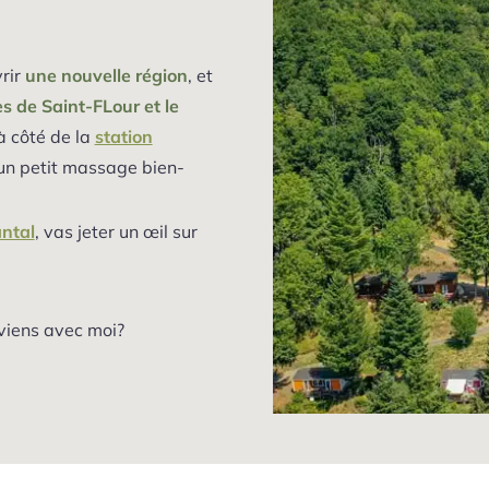
vrir
une nouvelle région
, et
s de Saint-FLour et le
 à côté de la
station
 un petit massage bien-
antal
, vas jeter un œil sur
 viens avec moi?