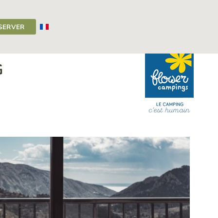
SERVER
Camping Auvergne
>
Le télétravail en camping
G