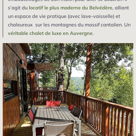
s’agit du
locatif le plus moderne du Belvédère
, alliant
un espace de vie pratique (avec lave-vaisselle) et
chaleureux sur les montagnes du massif cantalien. Un
véritable chalet de luxe en Auvergne
.