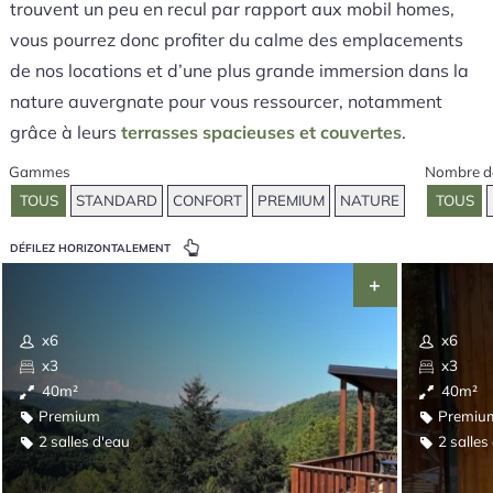
trouvent un peu en recul par rapport aux mobil homes,
vous pourrez donc profiter du calme des emplacements
de nos locations et d’une plus grande immersion dans la
nature auvergnate pour vous ressourcer, notamment
grâce à leurs
terrasses spacieuses et couvertes
.
Gammes
Nombre d
TOUS
STANDARD
CONFORT
PREMIUM
NATURE
TOUS
DÉFILEZ HORIZONTALEMENT
x6
x6
x3
x3
40m²
40m²
Premium
Premiu
2 salles d'eau
2 salles