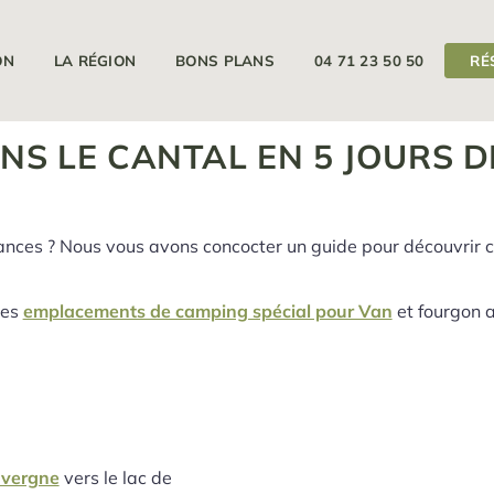
11/04/2026
18/09/2026
Votre camping est ouvert du
au
ON
LA RÉGION
BONS PLANS
04 71 23 50 50
RÉ
NS LE CANTAL EN 5 JOURS 
nces ? Nous vous avons concocter un guide pour découvrir cet
des
emplacements de camping spécial pour Van
et fourgon 
vergne
vers le lac de