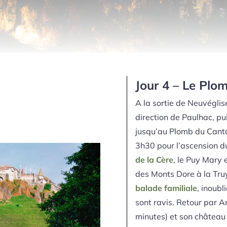
Jour 4 – Le Plo
A la sortie de Neuvégli
direction de Paulhac, pui
jusqu’au Plomb du Canta
3h30 pour l’ascension 
de la Cère
, le Puy Mary 
des Monts Dore à la Tru
balade familiale
, inoubl
sont ravis. Retour par A
minutes) et son château p