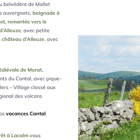
au belvédère de Mallet
ers auvergnats,
baignade à
let
,
remontée vers le
d’Alleuze
, avec petite
u château d’Alleuze
, avec
 médiévale de Murat
,
nts du Cantal, avec pique-
ers – Village classé aux
gional des volcans
vos
vacances Cantal
.
rêt à Lacalm
vous