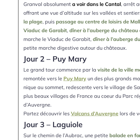
Granval absolument
a voir dans le Cantal
, arrêt 
offrant une vue d’altitude sur les vallées et senti
la plage
, puis
passage au centre de loisirs de Mal
Viaduc de Garabit
,
dîner à l’auberge du château 
marche le Viaduc de Garabit,
dîner à l’auberge d
petite marche digestive autour du châteaux.
Jour 2 – Puy Mary
Le grand tour commence par la
visite de la ville
remontée vers le
Puy Mary
un des plus grands mo
nique au sommet, redescente vers le village de Sal
plus beaux villages de France au coeur du Parc ré
d’Auvergne.
Partez découvrir les
Volcans d’Auvergne
lors de 
Jour 3 – Laguiole
Sur le chemin de l’Aubrac, une petite
balade en fo