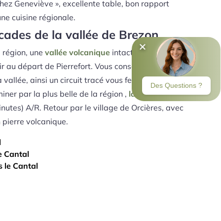
z Geneviève », excellente table, bon rapport
une cuisine régionale.
scades de la vallée de Brezon
 région, une
vallée volcanique
intacte et totalement
r au départ de Pierrefort. Vous conseillant de
 vallée, ainsi un circuit tracé vous fera découvrir
ner par la plus belle de la région ,
la cascade « Du
nutes) A/R. Retour par le village de Orcières, avec
 pierre volcanique.
l
e Cantal
s le Cantal