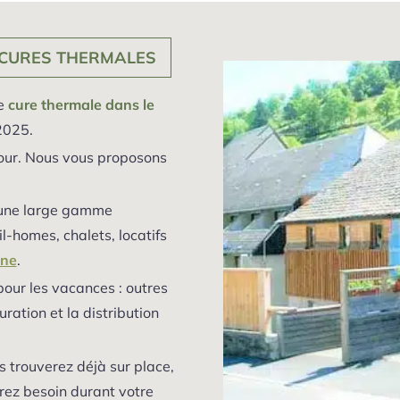
 CURES THERMALES
ne
cure thermale dans le
2025.
jour. Nous vous proposons
i une large gamme
homes, chalets, locatifs
gne
.
our les vacances : outres
ration et la distribution
s trouverez déjà sur place,
urez besoin durant votre