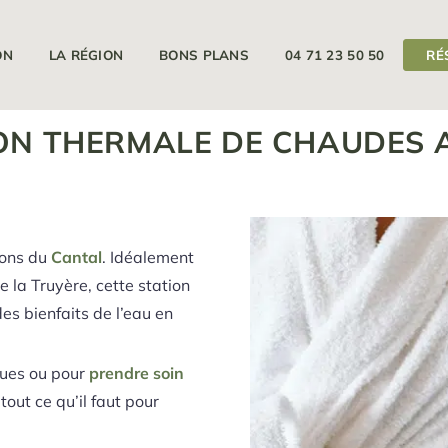
11/04/2026
18/09/2026
Votre camping est ouvert du
au
ON
LA RÉGION
BONS PLANS
04 71 23 50 50
RÉ
Camping Auvergne
>
Découvrez le camping p
ON THERMALE DE CHAUDES 
ions du
Cantal
. Idéalement
 la Truyère, cette station
es bienfaits de l’eau en
ques ou pour
prendre soin
out ce qu’il faut pour