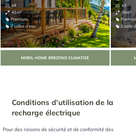
x4
x3
41m²
35m²
Premium
Premiu
2 salles d'eau
1 salle 
MOBIL-HOME BREZONS CLIMATISÉ
Conditions d’utilisation de la
recharge électrique
Pour des raisons de sécurité et de conformité des