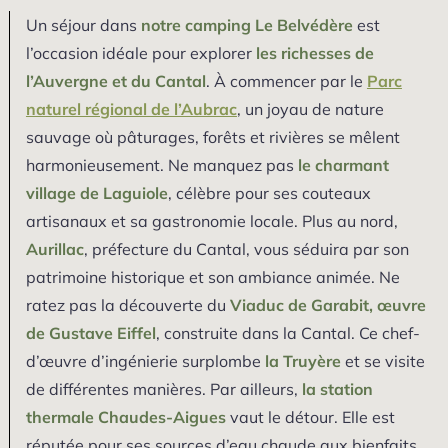
Un séjour dans
notre camping Le Belvédère
est
l’occasion idéale pour explorer
les richesses de
l’Auvergne et du Cantal
. À commencer par le
Parc
naturel régional de l’Aubrac
, un joyau de nature
sauvage où pâturages, forêts et rivières se mêlent
harmonieusement. Ne manquez pas
le charmant
village de Laguiole
, célèbre pour ses couteaux
artisanaux et sa gastronomie locale. Plus au nord,
Aurillac
, préfecture du Cantal, vous séduira par son
patrimoine historique et son ambiance animée. Ne
ratez pas la découverte du
Viaduc de Garabit,
œuvre
de Gustave Eiffel
, construite dans la Cantal. Ce chef-
d’œuvre d’ingénierie surplombe
la Truyère
et se visite
de différentes manières. Par ailleurs,
la station
thermale Chaudes-Aigues
vaut le détour. Elle est
réputée pour ses sources d’eau chaude aux bienfaits