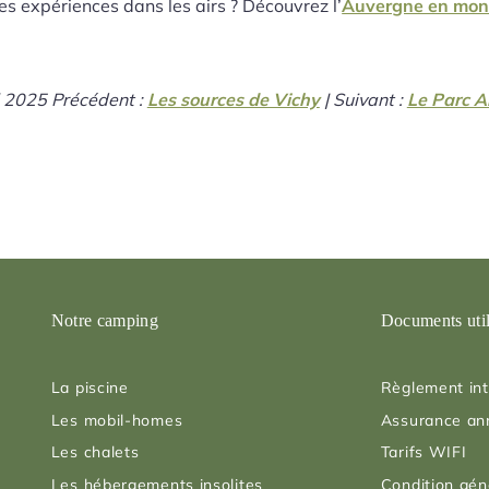
es expériences dans les airs ? Découvrez l’
Auvergne en mont
l 2025
Précédent :
Les sources de Vichy
| Suivant :
Le Parc A
Notre camping
Documents uti
La piscine
Règlement int
Les mobil-homes
Assurance an
Les chalets
Tarifs WIFI
Les hébergements insolites
Condition gén