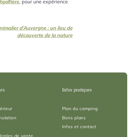
golfière
, pour une expérience
nimalier d’Auvergne : un lieu de
découverte de la nature
les
Infos pratiques
érieur
Plan du camping
nulation
Bons plans
Infos et contact
érales de vente