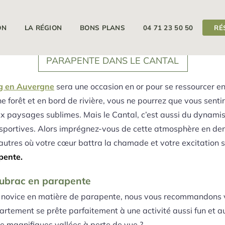
ON
LA RÉGION
BONS PLANS
04 71 23 50 50
RÉ
PARAPENTE DANS LE CANTAL
g en Auvergne
sera une occasion en or pour se ressourcer en
forêt et en bord de rivière, vous ne pourrez que vous sentir 
aux paysages sublimes. Mais le Cantal, c’est aussi du dynami
 sportives. Alors imprégnez-vous de cette atmosphère en den
’autres où votre cœur battra la chamade et votre excitation
pente.
’Aubrac en parapente
 novice en matière de parapente, nous vous recommandons v
partement se prête parfaitement à une activité aussi fun et au
de magnifiques vallées à perte de vue ?