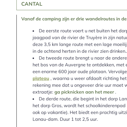
CANTAL
Vanaf de camping zijn er drie wandelroutes in d
De eerste route voert u net buiten het dor
jaagpad van de rivier de Truyère in zijn natu
deze 3,5 km lange route met een lage moeili
in de ochtend herten in de rivier zien drinken
De tweede route brengt u naar de andere
het bos van de Auvergne te ontdekken, met e
een enorme 600 jaar oude plataan. Vervolge
plateau
, waarna u weer afdaalt richting he
rekening mee dat u ongeveer drie uur moet 
extraatje:
ga picknicken aan het meer
.
De derde route, die begint in het dorp L
het dorp Gros, wordt het schoolkinderenpad
ook op vakantie). Het biedt een prachtig uitz
Lanau-dam. Duur 1 tot 2,5 uur.