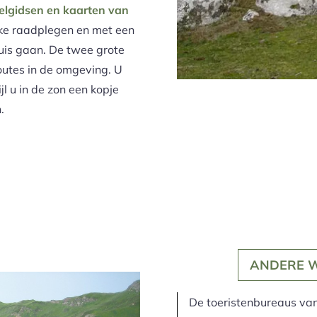
lgidsen en kaarten van
kke raadplegen en met een
huis gaan. De twee grote
outes in de omgeving. U
l u in de zon een kopje
.
ANDERE W
De toeristenbureaus van