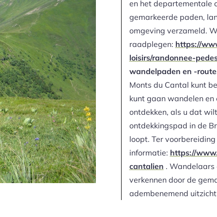
en het departementale c
gemarkeerde paden, lan
omgeving verzameld. Wij
raadplegen:
https://www
loisirs/randonnee-pedes
wandelpaden en -route
Monts du Cantal kunt be
kunt gaan wandelen en 
ontdekken, als u dat wil
ontdekkingspad in de Br
loopt. Ter voorbereiding
informatie:
https://www.
cantalien
. Wandelaars e
verkennen door de gema
adembenemend uitzicht 