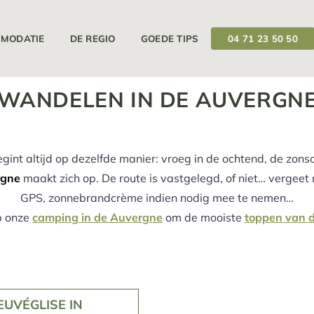
12/04/2025
19/09/2025
Uw camping is geopend van
op
MODATIE
DE REGIO
GOEDE TIPS
04 71 23 50 50
WANDELEN IN DE AUVERGN
nt altijd op dezelfde manier: vroeg in de ochtend, de zonsop
rgne
maakt zich op. De route is vastgelegd, of niet… vergeet
GPS, zonnebrandcrème indien nodig mee te nemen…
op onze
camping in de Auvergne
om de mooiste
toppen van 
UVÉGLISE IN