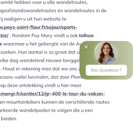
omité hebben voor u alle wandelroutes,
geafstandswandelroutes en wandelroutes in de
 nodigen u uit hun website te
.pays-saint-flour.fr/sejour/sports-
tre/
. Rondom Puy Mary vindt u ook
talloze
s
waarmee u het gebergte van de Auvergne en de
zoeken. Hun aantal is zo groot dat u zelfs een week
elke dag wandelend nieuwe berggebieden kunt
t. Houd er rekening mee dat we ons vlak bij het
ezons-vallei bevinden, dat door Plomb du Cantal
 op deze ontdekking vindt u hier meer
mongr.fr/sentier/12/gr-400-le-tour-du-volcan-
n mountainbikers kunnen de verschillende routes
rkeerde wandelpaden te volgen die u een
bieden.