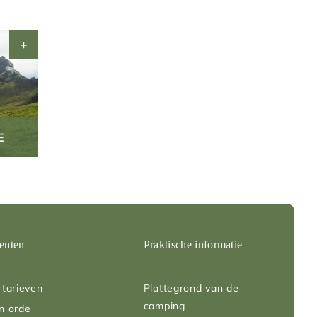
E
enten
Praktische informatie
tarieven
Plattegrond van de
camping
n orde