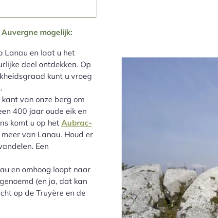
e Auvergne mogelijk:
p Lanau en laat u het
urlijke deel ontdekken. Op
jkheidsgraad kunt u vroeg
…
 kant van onze berg om
en 400 jaar oude eik en
ns komt u op het
Aubrac-
t meer van Lanau. Houd er
wandelen. Een
anau en omhoog loopt naar
 genoemd (en ja, dat kan
icht op de Truyère en de