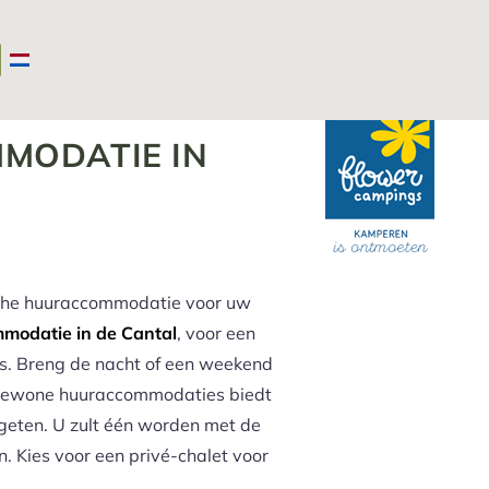
Camping Auvergne
>
Ongebruikelijke verhuur in Auvergne
MODATIE IN
che huuraccommodatie voor uw
modatie in de Cantal
, voor een
s. Breng de nacht of een weekend
ongewone huuraccommodaties biedt
rgeten. U zult één worden met de
n. Kies voor een privé-chalet voor