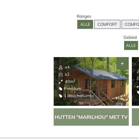
Ranges
ALLE
COMFORT
COMFO
Gebied
ALLE
x4
x2
40m²
Premium
1 doucheruimte
HUTTEN "MARILHOU" MET TV