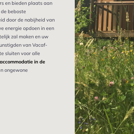
s en bieden plaats aan
j de beboste
id door de nabijheid van
uwe energie opdoen in een
elijk zal maken en uw
nstigden van Vacaf-
e sluiten voor alle
 accommodatie in de
an ongewone