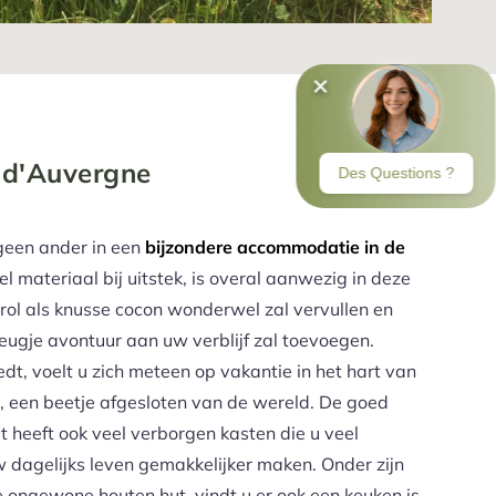
 d'Auvergne
geen ander in een
bijzondere accommodatie in de
el materiaal bij uitstek, is overal aanwezig in deze
n rol als knusse cocon wonderwel zal vervullen en
vleugje avontuur aan uw verblijf zal toevoegen.
t, voelt u zich meteen op vakantie in het hart van
, een beetje afgesloten van de wereld. De goed
 heeft ook veel verborgen kasten die u veel
 dagelijks leven gemakkelijker maken. Onder zijn
ongewone houten hut, vindt u er ook een keuken is