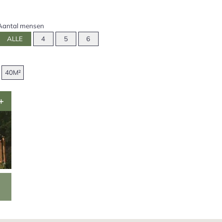
Aantal mensen
ALLE
4
5
6
40M²