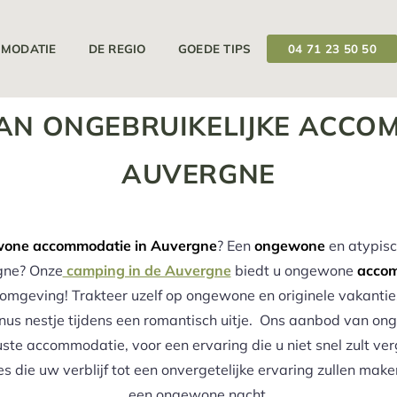
12/04/2025
19/09/2025
Uw camping is geopend van
op
MODATIE
DE REGIO
GOEDE TIPS
04 71 23 50 50
AN ONGEBRUIKELIJKE ACCOM
AUVERGNE
one accommodatie in Auvergne
? Een
ongewone
en atypis
gne? Onze
camping in de Auvergne
biedt u ongewone
accom
mgeving! Trakteer uzelf op ongewone en originele vakantie
 knus nestje tijdens een romantisch uitje. Ons aanbod van 
uste accommodatie, voor een ervaring die u niet snel zult ve
 die uw verblijf tot een onvergetelijke ervaring zullen make
een ongewone nacht.