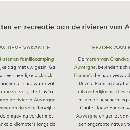
eiten en recreatie aan de rivieren van 
ACTIEVE VAKANTIE
BEZOEK AAN N
4-sterren familiecamping
De
meren van Grandva
ijke dag met uw gezin! Ga
Auvergne
, bevinden zich
van een heerlijke
picknick
France”
, die naar verwac
anneer u in het water valt
Deze erkenning zorgt er
Lanau
vervolgt de Truyère
uitzonderlijke locaties
k
an de rivier in Auvergne
blijvende bescherming v
eer en de vallei
terwijl u
Cantal. Kies voor een v
en de omgeving verder met
Auvergne
en geniet van 
nkele kilometers langs de
een ongerepte natuur, t