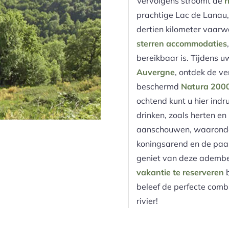
Vervolgens stroomt de
r
prachtige Lac de Lanau,
dertien kilometer vaarw
sterren accommodaties
bereikbaar is. Tijdens 
Auvergne
, ontdek de v
beschermd
Natura 2000
ochtend kunt u hier indr
drinken, zoals herten en
aanschouwen, waarond
koningsarend en de paar
geniet van deze ademb
vakantie te reserveren
b
beleef de perfecte comb
rivier!