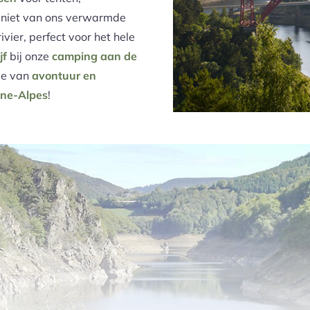
eniet van ons verwarmde
ier, perfect voor het hele
jf
bij onze
camping aan de
ie van
avontuur en
one-Alpes
!