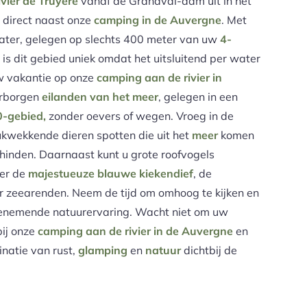
ivier de Truyère
vanaf de Grandval-dam uit in het
 direct naast onze
camping in de Auvergne
. Met
ater, gelegen op slechts 400 meter van uw
4-
, is dit gebied uniek omdat het uitsluitend per water
uw vakantie op onze
camping aan de rivier in
erborgen
eilanden van het meer
, gelegen in een
-gebied,
zonder oevers of wegen. Vroeg in de
ukwekkende dieren spotten die uit het
meer
komen
 hinden. Daarnaast kunt u grote roofvogels
er de
majestueuze blauwe kiekendief
, de
 zeearenden. Neem de tijd om omhoog te kijken en
enemende natuurervaring. Wacht niet om uw
ij onze
camping aan de rivier in de Auvergne
en
inatie van rust,
glamping
en
natuur
dichtbij de