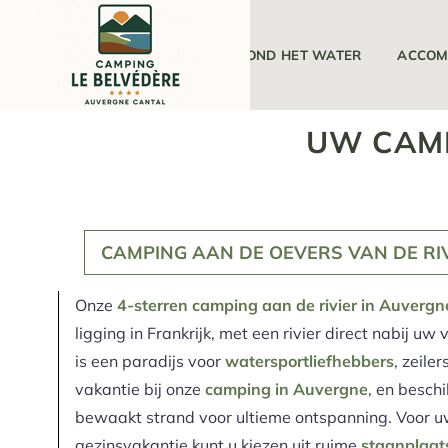
DE CAMPING
ROND HET WATER
ACCOM
UW CAMP
CAMPING AAN DE OEVERS VAN DE RI
Onze
4-sterren camping aan de rivier in Auvergn
ligging in Frankrijk, met een rivier direct nabij uw
is een paradijs voor
watersportliefhebbers
, zeile
vakantie bij onze
camping in Auvergne
, en besch
bewaakt strand voor ultieme ontspanning. Voor 
gezinsvakantie kunt u kiezen uit ruime
staanplaat