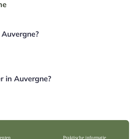
ne
 Auvergne?
er in Auvergne?
enten
Praktische informatie