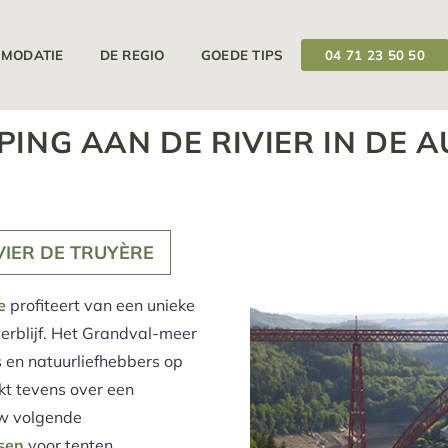
12/04/2025
19/09/2025
Uw camping is geopend van
op
MODATIE
DE REGIO
GOEDE TIPS
04 71 23 50 50
ING AAN DE RIVIER IN DE 
VIER DE TRUYÈRE
e
profiteert van een unieke
 verblijf. Het Grandval-meer
rs en natuurliefhebbers op
ikt tevens over een
uw volgende
sen
voor tenten,