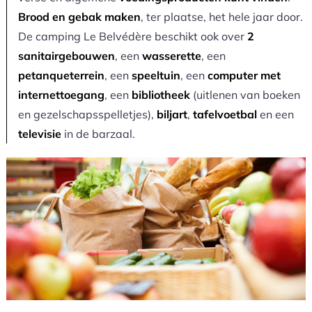
Brood en gebak maken
, ter plaatse, het hele jaar door.
De camping Le Belvédère beschikt ook over
2
sanitairgebouwen
, een
wasserette
, een
petanqueterrein
, een
speeltuin
, een
computer met
internettoegang
, een
bibliotheek
(uitlenen van boeken
en gezelschapsspelletjes),
biljart
,
tafelvoetbal
en een
televisie
in de barzaal.