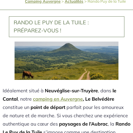
Camping Auvergne
>
Actualités
>
Rando Puy de la Tuile
RANDO LE PUY DE LA TUILE :
PRÉPAREZ-VOUS !
Idéalement situé à
Neuvéglise-sur-Truyère
, dans
le
Cantal
, notre
camping en Auvergne
, Le Belvédère
constitue un
point de départ
parfait pour les amoureux
de nature et de marche. Si vous cherchez une expérience
authentique au cœur des
paysages de l’Aubrac
, la
Rando
Le Puy de la Tuile
s’impose comme une destination