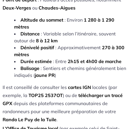
Deux-Verges
ou
Chaudes-Aigues
Altitude du sommet
: Environ
1 280 à 1 290
mètres
Distance
: Variable selon l’itinéraire, souvent
autour de
8 à 12 km
Dénivelé positif
: Approximativement
270 à 300
mètres
Durée estimée
: Entre
2h15 et 4h00 de marche
Balisage
: Sentiers et chemins généralement bien
indiqués (
jaune PR
)
Il est conseillé de consulter les
cartes IGN
locales (par
exemple, la
TOP25 2537OT
) ou de
télécharger un tracé
GPX
depuis des plateformes communautaires de
randonneurs pour une meilleure préparation de votre
Rando Le Puy de la Tuile
.
L’Office de Tourisme local
(par exemple celui de Saint-