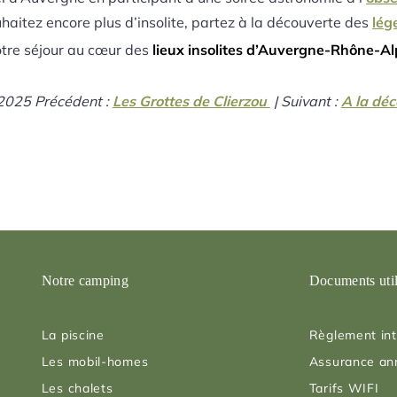
ouhaitez encore plus d’insolite, partez à la découverte des
lég
otre séjour au cœur des
lieux insolites d’Auvergne-Rhône-A
2025
Précédent :
Les Grottes de Clierzou
| Suivant :
A la déc
Notre camping
Documents uti
La piscine
Règlement int
Les mobil-homes
Assurance an
Les chalets
Tarifs WIFI