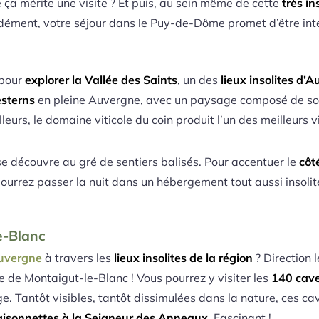
a mérite une visite ? Et puis, au sein même de cette
très i
ément, votre séjour dans le Puy-de-Dôme promet d’être inté
pour
explorer la Vallée des Saints
, un des
lieux insolites d’
esterns
en pleine Auvergne, avec un paysage composé de 
leurs, le domaine viticole du coin produit l’un des meilleur
 se découvre au gré de sentiers balisés. Pour accentuer le
côt
pourrez passer la nuit dans un hébergement tout aussi insolite
e-Blanc
uvergne
à travers les
lieux insolites de la région
? Direction 
 de Montaigut-le-Blanc ! Vous pourrez y visiter les
140 cave
ge. Tantôt visibles, tantôt dissimulées dans la nature, ces c
aisonnettes à la Seigneur des Anneaux
. Fascinant !