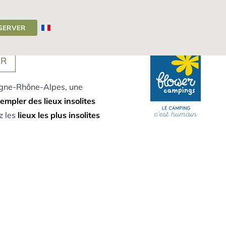
SERVER
Auvergne
>
Actualités
>
Lieux insolites d’Auvergne : 5 sites à découvrir
IR
ergne-Rhône-Alpes, une
empler des lieux insolites
ez les
lieux les plus insolites