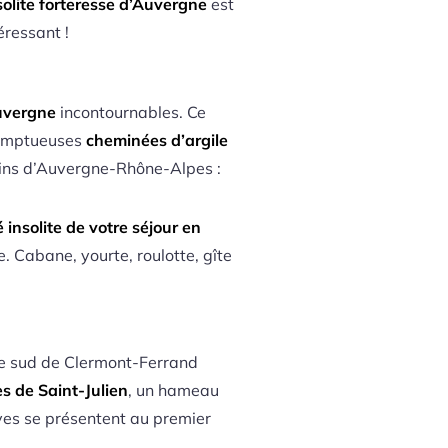
nsolite forteresse d’Auvergne
est
ressant !
Auvergne
incontournables. Ce
somptueuses
cheminées d’argile
s vins d’Auvergne-Rhône-Alpes :
é insolite de votre séjour en
. Cabane, yourte, roulotte, gîte
le sud de Clermont-Ferrand
s de Saint-Julien
, un hameau
aves se présentent au premier