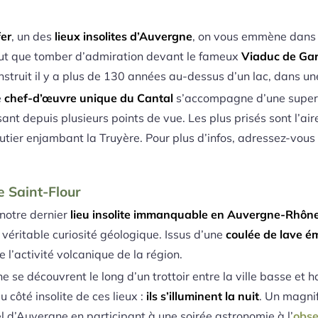
fer
, un des
lieux insolites d’Auvergne
, on vous emmène dans 
peut que tomber d’admiration devant le fameux
Viaduc de Gar
nstruit il y a plus de 130 années au-dessus d’un lac, dans u
e
chef-d’œuvre unique du Cantal
s’accompagne d’une superb
sant depuis plusieurs points de vue. Les plus prisés sont l’ai
outier enjambant la Truyère. Pour plus d’infos, adressez-vous
e Saint-Flour
notre dernier
lieu insolite immanquable en Auvergne-Rhôn
e véritable curiosité géologique. Issus d’une
coulée de lave ém
e l’activité volcanique de la région.
 se découvrent le long d’un trottoir entre la ville basse et h
u côté insolite de ces lieux :
ils s’illuminent la nuit
. Un magnif
iel d’Auvergne en participant à une soirée astronomie à l’
obse