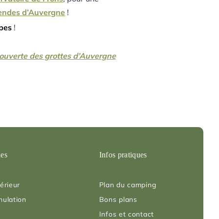
endes d’Auvergne
!
lpes
!
ouverte des grottes d’Auvergne
les
Infos pratiques
érieur
Plan du camping
nulation
Bons plans
Infos et contact