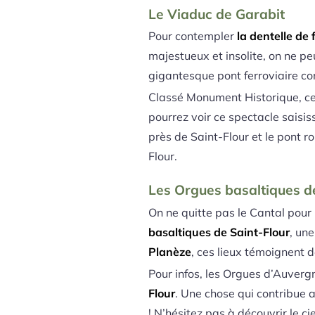
Le Viaduc de Garabit
Pour contempler
la dentelle de 
majestueux et insolite, on ne 
gigantesque pont ferroviaire co
Classé Monument Historique, c
pourrez voir ce spectacle saisis
près de Saint-Flour et le pont r
Flour.
Les Orgues basaltiques d
On ne quitte pas le Cantal pour 
basaltiques de Saint-Flour
, un
Planèze
, ces lieux témoignent d
Pour infos, les Orgues d’Auvergne
Flour
. Une chose qui contribue a
! N’hésitez pas à découvrir le c