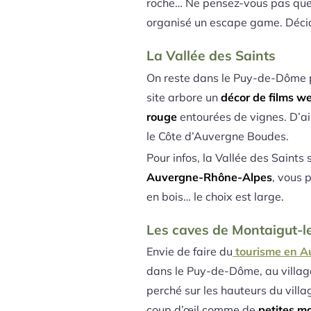
roche… Ne pensez-vous pas que ç
organisé un escape game. Décid
La Vallée des Saints
On reste dans le Puy-de-Dôme 
site arbore un
décor de films w
rouge
entourées de vignes. D’ail
le Côte d’Auvergne Boudes.
Pour infos, la Vallée des Saints
Auvergne-Rhône-Alpes
, vous 
en bois… le choix est large.
Les caves de Montaigut-l
Envie de faire du
tourisme en A
dans le Puy-de-Dôme, au village
perché sur les hauteurs du villa
coup d’œil comme de
petites m