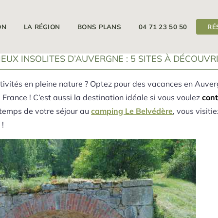
ON
LA RÉGION
BONS PLANS
04 71 23 50 50
RÉ
Camping 
IEUX INSOLITES D’AUVERGNE : 5 SITES À DÉCOUVR
activités en pleine nature ? Optez pour des vacances en Auv
France ! C’est aussi la destination idéale si vous voulez
cont
le temps de votre séjour au
camping Le Belvédère
, vous visiti
 !