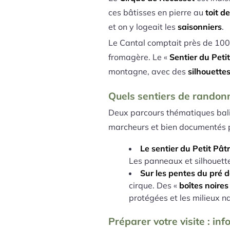
ces bâtisses en pierre au
toit d
et on y logeait les
saisonniers
.
Le Cantal comptait près de 1000
fromagère. Le «
Sentier du Peti
montagne, avec des
silhouette
Quels sentiers de randonn
Deux parcours thématiques balis
marcheurs et bien documentés
Le sentier du Petit Pât
Les panneaux et silhouette
Sur les pentes du pré 
cirque. Des «
boîtes noires
protégées et les milieux na
Préparer votre visite : in