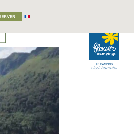
SERVER
Camping Auvergne
>
Actualités
>
Cirque de Récusset
E