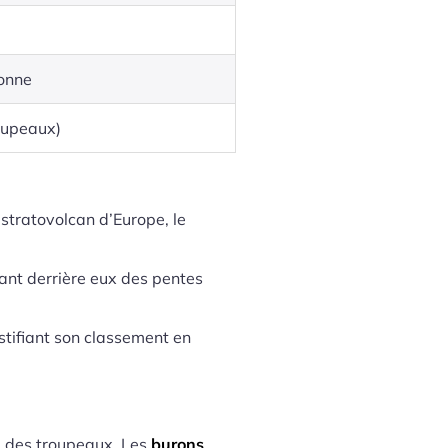
ronne
roupeaux)
stratovolcan d’Europe, le
sant derrière eux des pentes
stifiant son classement en
e des troupeaux. Les
burons
,