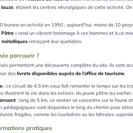
e lauze
, étaient les centres névralgiques de cette activité. On
 burons en activité en 1950 ; aujourd’hui, moins de 10 perpé
t Pâtre
» rend un vibrant hommage à ces hommes et à ce mode
s métalliques
retraçant leur quotidien.
ée parcourir ?
és permettent une découverte complète du site. Ils sont acc
 par des
livrets disponibles auprès de l’office de tourisme
.
re
: ce circuit de 4,5 km vous fait remonter le temps sur les 
s illustrent la vie dans les estives, du jeune pâtre au vache
dansant
: long de 5 km, ce sentier se concentre sur la faune e
» pédagogiques sont disposées le long du chemin pour attirer
turels fragiles, comme les tourbières ou les hêtraies-sapiniè
formations pratiques